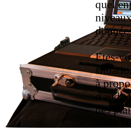
quel en
niveaux
données
Etes-vo
situatio
à propo
d'audit
des plai
alors 1