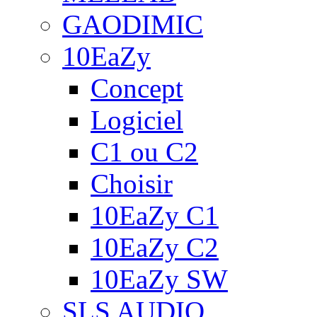
GAODIMIC
10EaZy
Concept
Logiciel
C1 ou C2
Choisir
10EaZy C1
10EaZy C2
10EaZy SW
SLS AUDIO