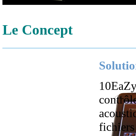
Le Concept
Solutio
10EaZy 
contrôl
acousti
fichiers